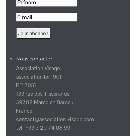
Nous contacter
Association Visage
association loi 1901
BP 2051
133 rue des Tisserands
59702 Marcq en Baroeul
France
contact@association-visage.com
tel : +33 3 20 74 08 99